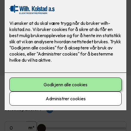
Beregn pris på solceller
Hvor mange m2 av taket ønsker du å dekke med
solcellepaneler?
?
m²