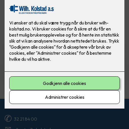
Vis flere
filtre
Komfyrvakt mKomfy Wally
m/trådløs sensor
Komfyrvakt mKomfy 25 Wally fra CTM
Lyng.
5,750
,-
Kontakt oss
32 21 84 00