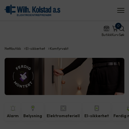
0
Butikk
Kurv
Søk
Nettbutikk
El-sikkerhet
Komfyrvakt
Alarm
Belysning
Elektromateriell
El-sikkerhet
Ferdig 