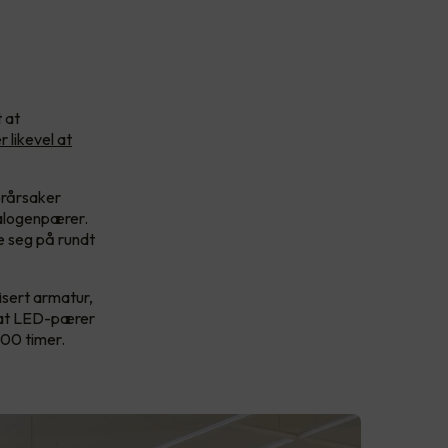
 at
 likevel at
orårsaker
halogenpærer.
e seg på rundt
isert armatur,
å at LED-pærer
000 timer.