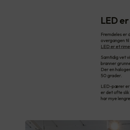
LED er
Fremdeles er d
overgangen til
LED er et rime
Samtidig vet v
branner grunne
Der en halogen
50 grader.
LED-pærer er i
er det ofte sl
har mye lengre