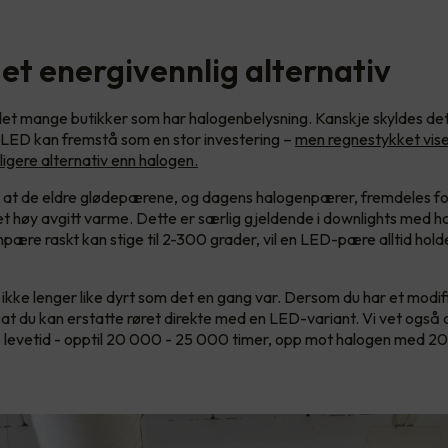
 et energivennlig alternativ
et mange butikker som har halogenbelysning. Kanskje skyldes det
 LED kan fremstå som en stor investering –
men regnestykket viser
ligere alternativ enn halogen.
i at de eldre glødepærene, og dagens halogenpærer, fremdeles f
t høy avgitt varme. Dette er særlig gjeldende i downlights med 
pære raskt kan stige til 2-300 grader, vil en LED-pære alltid hold
kke lenger like dyrt som det en gang var. Dersom du har et modif
ik at du kan erstatte røret direkte med en LED-variant. Vi vet ogs
 levetid - opptil 20 000 - 25 000 timer, opp mot halogen med 2