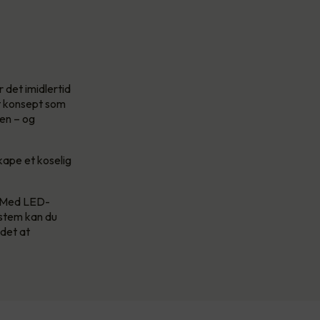
 det imidlertid
t konsept som
en – og
kape et koselig
t. Med LED-
ystem kan du
 det at