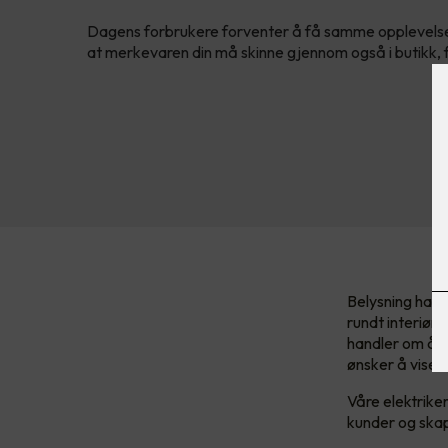
Dagens forbrukere forventer å få samme opplevelse 
at merkevaren din må skinne gjennom også i butikk, fra
Belysning har 
rundt interiør
handler om å l
ønsker å vise 
Våre elektrike
kunder og ska