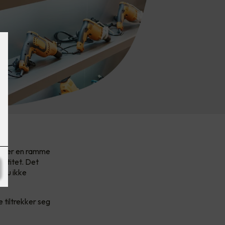
skaper en ramme
entitet. Det
 du ikke
 tiltrekker seg