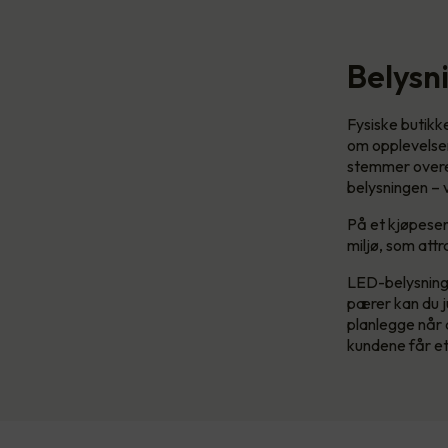
Belysn
Fysiske butikk
om opplevelse
stemmer overen
belysningen – 
På et kjøpesen
miljø, som attr
LED-belysning 
pærer kan du j
planlegge når d
kundene får et 