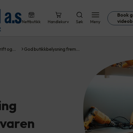
Book g
videob
Nettbutikk
Handlekurv
Søk
Meny
rift og…
God butikkbelysning frem…
ing
varen