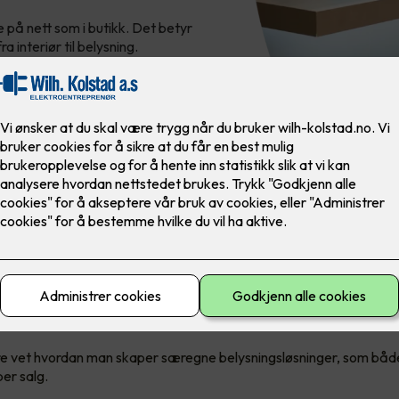
på nett som i butikk. Det betyr
 interiør til belysning.
mye å si når det kommer til å skape en stemning i butikken. Det 
et, og gjør man det riktig kan det også underbygge merkevarens id
a de viktigste varene og områdene skinne – og eventuelt skjule det
frem.
re vet hvordan man skaper særegne belysningsløsninger, som både
per salg.