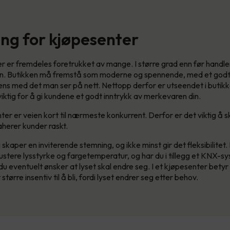
ing for kjøpesenter
er er fremdeles foretrukket av mange. I større grad enn før handler
n. Butikken må fremstå som moderne og spennende, med et god
s med det man ser på nett. Nettopp derfor er utseendet i butikk
viktig for å gi kundene et godt inntrykk av merkevaren din.
ter er veien kort til nærmeste konkurrent. Derfor er det viktig å s
aherer kunder raskt.
skaper en inviterende stemning, og ikke minst gir det fleksibilite
ustere lysstyrke og fargetemperatur, og har du i tillegg et KNX-s
u eventuelt ønsker at lyset skal endre seg. I et kjøpesenter betyr
større insentiv til å bli, fordi lyset endrer seg etter behov.