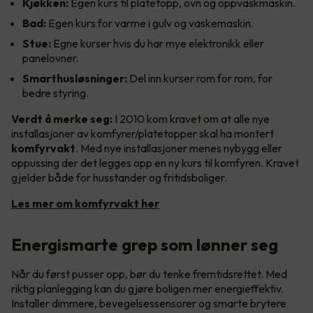
Kjøkken:
Egen kurs til platetopp, ovn og oppvaskmaskin.
Bad:
Egen kurs for varme i gulv og vaskemaskin.
Stue:
Egne kurser hvis du har mye elektronikk eller
panelovner.
Smarthusløsninger:
Del inn kurser rom for rom, for
bedre styring.
Verdt å merke seg:
I 2010 kom kravet om at alle nye
installasjoner av komfyrer/platetopper skal ha montert
komfyrvakt
. Med nye installasjoner menes nybygg eller
oppussing der det legges opp en ny kurs til komfyren. Kravet
gjelder både for husstander og fritidsboliger.
Les mer om komfyrvakt her
Energismarte grep som lønner seg
Når du først pusser opp, bør du tenke fremtidsrettet. Med
riktig planlegging kan du gjøre boligen mer energieffektiv.
Installer dimmere, bevegelsessensorer og smarte brytere