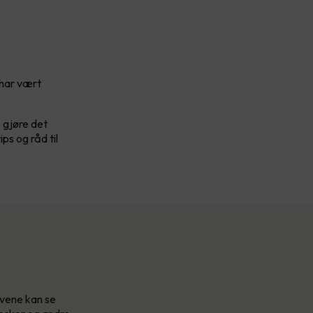
 har vært
å gjøre det
ps og råd til
yvene kan se