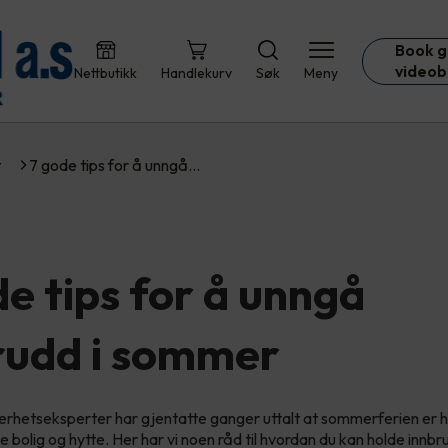
Book g
videob
Nettbutikk
Handlekurv
Søk
Meny
t
7 gode tips for å unngå…
de tips for å unngå
rudd i sommer
kkerhetseksperter har gjentatte ganger uttalt at sommerferien er 
e bolig og hytte. Her har vi noen råd til hvordan du kan holde inn