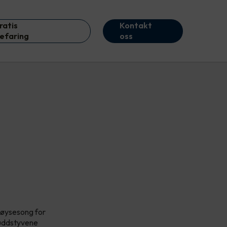
ratis
Kontakt
efaring
oss
høysesong for
bruddstyvene