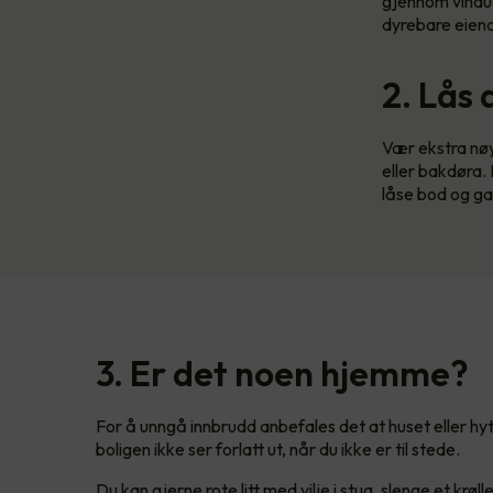
gjennom vindue
dyrebare eiend
2. Lås 
Vær ekstra nøy
eller bakdøra.
låse bod og gar
3. Er det noen hjemme?
For å unngå innbrudd anbefales det at huset eller hyt
boligen ikke ser forlatt ut, når du ikke er til stede.
Du kan gjerne rote litt med vilje i stua, slenge et kr