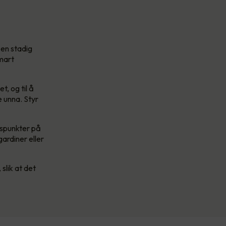
 en stadig
smart
, og til å
 unna. Styr
idspunkter på
ardiner eller
slik at det