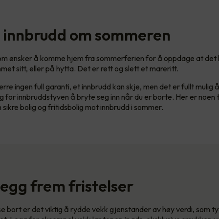
 innbrudd om sommeren
som ønsker å komme hjem fra sommerferien for å oppdage at det
met sitt, eller på hytta. Det er rett og slett et mareritt.
re ingen full garanti, et innbrudd kan skje, men det er fullt mulig 
 for innbruddstyven å bryte seg inn når du er borte. Her er noen ti
sikre bolig og fritidsbolig mot innbrudd i sommer.
 legg frem fristelser
se bort er det viktig å rydde vekk gjenstander av høy verdi, som t