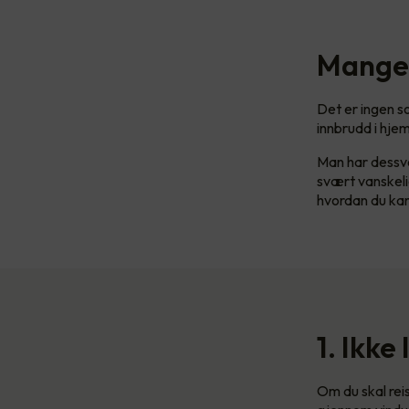
Mange
Det er ingen 
innbrudd i hjem
Man har dessver
svært vanskelig
hvordan du kan 
1. Ikke
Om du skal rei