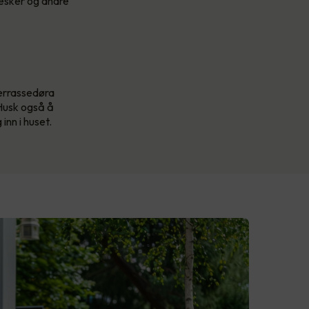
vesker og andre
terrassedøra
 Husk også å
inn i huset.