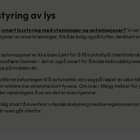
styring av lys
m
smart lysstyring med stemninger og automasjoner?
Vi ser
lasjoner av smarte løsninger, til både bolig og på hytter, deriblant 
automasjoner er ikke bare kjekt for å få kontroll på strømforbruket
tmosfære i heimen - det er også smart for å holde innbruddstyvene
app på mobilen din.
stille inn belysningen til å automatisk skru seg på i løpet av ulike t
m enklere kan skremme bort tyvene. Om man i tillegg trekker for g
det vanskeligere å se om det er noen hjemme.
ldig smart å investere i utendørsbelysning med bevegelsessensor, 
år noen går utenfor.