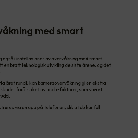
rvåkning med smart
ng også i installasjoner av overvåkning med smart
 en bratt teknologisk utvikling de siste årene, og det
.
tta året rundt, kan kameraovervåkning gi en ekstra
r skader forårsaket av andre faktorer, som været
rudd.
eres via en app på telefonen, slik at du har full