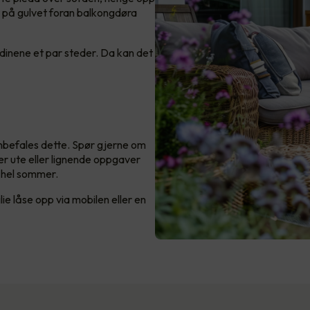
r på gulvet foran balkongdøra
ardinene et par steder. Da kan det
nbefales dette. Spør gjerne om
er ute eller lignende oppgaver
n hel sommer.
ie låse opp via mobilen eller en