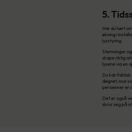
5. Tids
Har du hørt o
økning i instal
lysstyring.
Stemninger og 
skape riktig a
lysene via en 
Du kan faktisk 
døgnet, noe so
persienner er 
Det er også ve
skrur seg på n