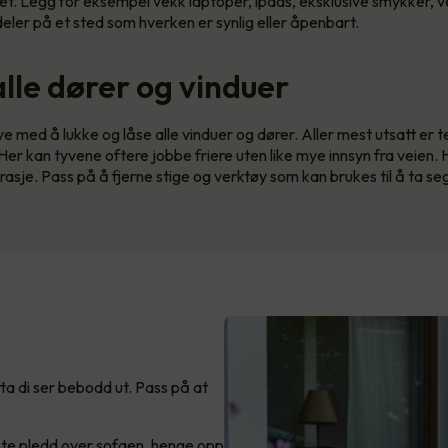
t. Legg for eksempel vekk laptoper, ipads, eksklusive smykker, 
eler på et sted som hverken er synlig eller åpenbart.
alle dører og vinduer
e med å lukke og låse alle vinduer og dører. Aller mest utsatt er 
 Her kan tyvene oftere jobbe friere uten like mye innsyn fra veien.
asje. Pass på å fjerne stige og verktøy som kan brukes til å ta seg 
ta di ser bebodd ut. Pass på at
øllete pledd over sofaen, henge opp