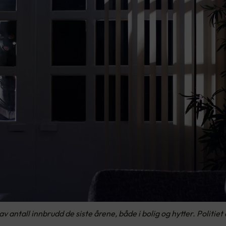
v antall innbrudd de siste årene, både i bolig og hytter. Politiet