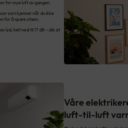
mer for mye luft av gangen.
sor som kjenner når du ikke
en for å spare strøm.
yd, helt ned til 17 dB – slik at
Våre elektriker
luft-til-luft 