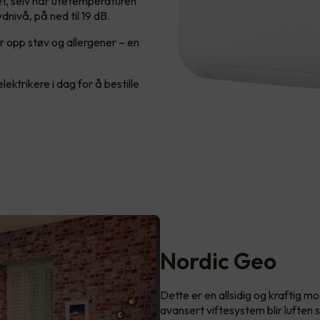
t, selv når utetemperaturen
ydnivå, på ned til 19 dB.
 opp støv og allergener – en
ektrikere i dag for å bestille
Nordic Geo
Dette er en allsidig og kraftig m
avansert viftesystem blir luften 