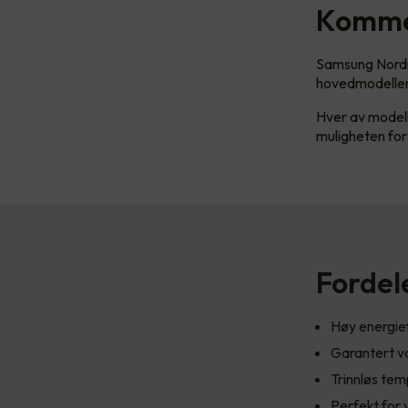
Kommer
Samsung Nordic
hovedmodelle
Hver av modell
muligheten fo
Fordel
Høy energief
Garantert va
Trinnløs tem
Perfekt for