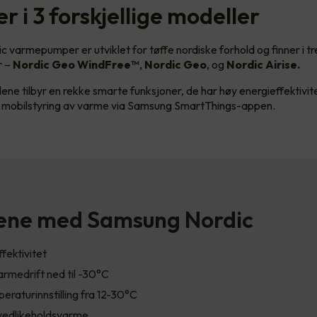
 i 3 forskjellige modeller
 varmepumper er utviklet for tøffe nordiske forhold og finner i tr
r –
Nordic Geo WindFree™
,
Nordic Geo
,
og
Nordic Airise.
ene tilbyr en rekke smarte funksjoner, de har høy energieffektivit
r mobilstyring av varme via Samsung SmartThings-appen.
ene med Samsung Nordic
fektivitet
rmedrift ned til -30°C
peraturinnstilling fra 12-30°C
 vedlikeholdsvarme