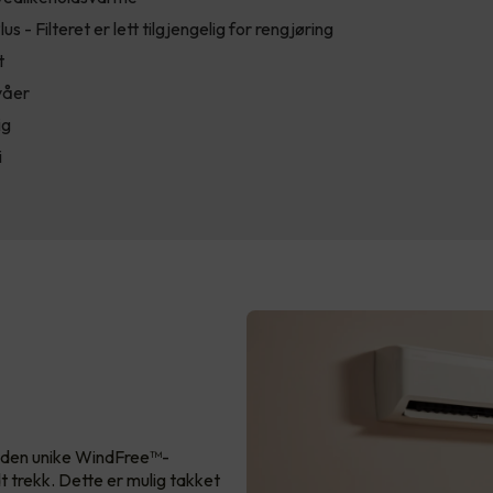
lus - Filteret er lett tilgjengelig for rengjøring
t
våer
ig
i
r den unike WindFree™-
t trekk. Dette er mulig takket