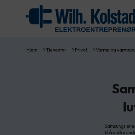
Hjem
Tjenester
Privat
Varme og varmep
Sam
l
Samsungs energ
til å stikke un