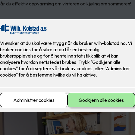
r du effektiv oppvarming om vinteren og kjøling om sommeren!