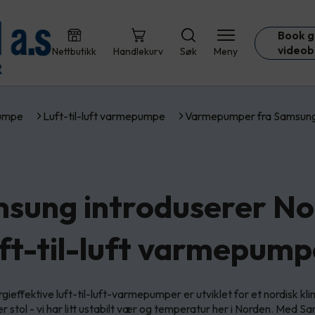
Book g
videob
Nettbutikk
Handlekurv
Søk
Meny
umpe
Luft-til-luft varmepumpe
Varmepumper fra Samsun
sung introduserer No
uft-til-luft varmepump
ieffektive luft-til-luft-varmepumper er utviklet for et nordisk kli
der stol - vi har litt ustabilt vær og temperatur her i Norden. Med 