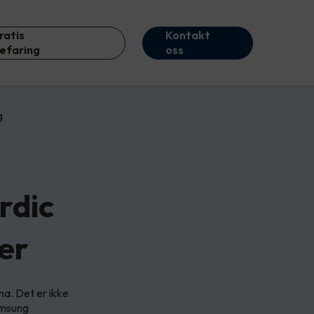
ratis
Kontakt
efaring
oss
g
rdic
er
ma. Det er ikke
Samsung