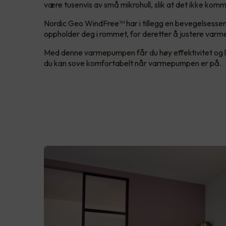
være tusenvis av små mikrohull, slik at det ikke kom
Nordic Geo WindFree™ har i tillegg en bevegelsessen
oppholder deg i rommet, for deretter å justere varm
Med denne varmepumpen får du høy effektivitet og lav l
du kan sove komfortabelt når varmepumpen er på.