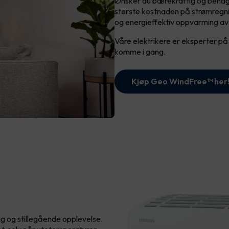
Ønsker du bærekraftig og behag
største kostnaden på strømregn
og energieffektiv oppvarming av
Våre elektrikere er eksperter p
komme i gang.
Kjøp Geo WindFree™️ her
lig og stillegående opplevelse.