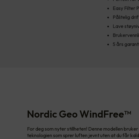
Easy Filter P
Pålitelig drif
Lave støyni
Brukervennl
5 års garant
Nordic Geo WindFree™
For deg som nyter stillheten! Denne modellen bruke
teknologien som sprer luften jevnt uten at du får kald