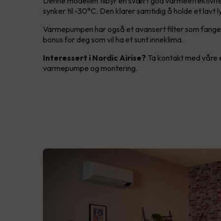
Denne modellen tilbyr en svært god varmeeffektivite
synker til -30°C. Den klarer samtidig å holde et lavt l
Varmepumpen har også et avansert filter som fanger
bonus for deg som vil ha et sunt inneklima.
Interessert i Nordic Airise?
Ta kontakt med våre el
varmepumpe og montering.